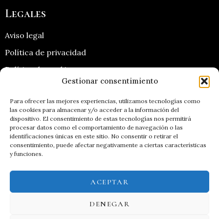
Legales
Aviso legal
Política de privacidad
Política de cookies
Gestionar consentimiento
Contacto
Para ofrecer las mejores experiencias, utilizamos tecnologías como
las cookies para almacenar y/o acceder a la información del
967 460 266
dispositivo. El consentimiento de estas tecnologías nos permitirá
649 558 049
procesar datos como el comportamiento de navegación o las
info@coop-cabeza.com
identificaciones únicas en este sitio. No consentir o retirar el
consentimiento, puede afectar negativamente a ciertas características
y funciones.
ES
ACEPTAR
DENEGAR