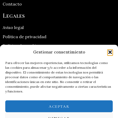
Contacto
Legales
Aviso legal
Política de privacidad
Política de cookies
Gestionar consentimiento
Contacto
Para ofrecer las mejores experiencias, utilizamos tecnologías como
las cookies para almacenar y/o acceder a la información del
967 460 266
dispositivo. El consentimiento de estas tecnologías nos permitirá
649 558 049
procesar datos como el comportamiento de navegación o las
info@coop-cabeza.com
identificaciones únicas en este sitio. No consentir o retirar el
consentimiento, puede afectar negativamente a ciertas características
y funciones.
ES
ACEPTAR