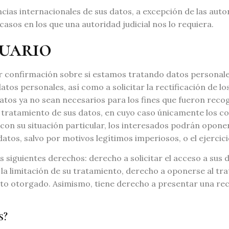
ias internacionales de sus datos, a excepción de las autori
asos en los que una autoridad judicial nos lo requiera.
suario
r confirmación sobre si estamos tratando datos personale
os personales, así como a solicitar la rectificación de los
atos ya no sean necesarios para los fines que fueron reco
el tratamiento de sus datos, en cuyo caso únicamente los c
on su situación particular, los interesados podrán oponer
datos, salvo por motivos legítimos imperiosos, o el ejercic
os siguientes derechos: derecho a solicitar el acceso a sus 
r la limitación de su tratamiento, derecho a oponerse al tr
nto otorgado. Asimismo, tiene derecho a presentar una re
s?