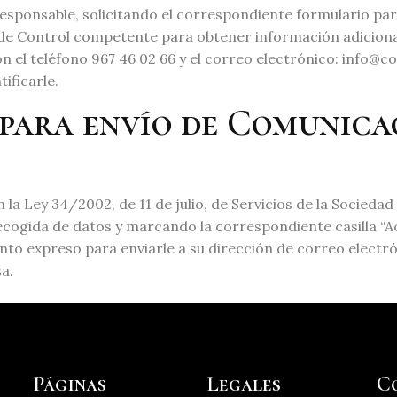
responsable, solicitando el correspondiente formulario para
de Control competente para obtener información adiciona
son el teléfono 967 46 02 66 y el correo electrónico: in
ificarle.
 para envío de Comunica
 la Ley 34/2002, de 11 de julio, de Servicios de la Socieda
ecogida de datos y marcando la correspondiente casilla “
nto expreso para enviarle a su dirección de correo electró
a.
Páginas
Legales
C