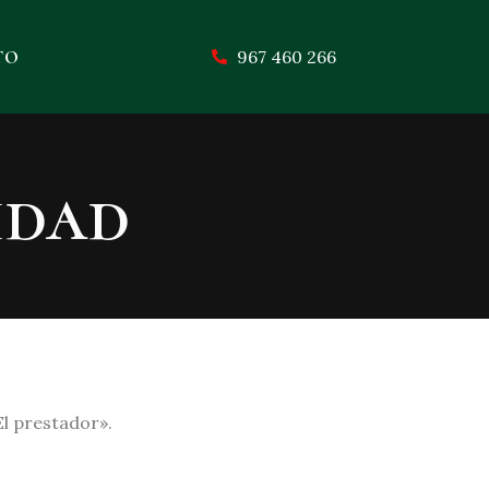
TO
967 460 266
idad
El prestador».