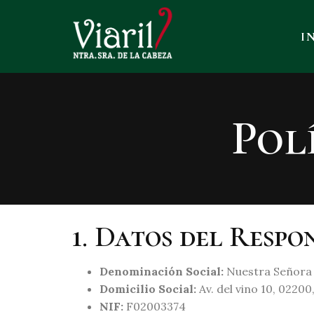
I
Pol
1. Datos del Resp
Denominación Social:
Nuestra Señora d
Domicilio Social:
Av. del vino 10, 02200
NIF:
F02003374