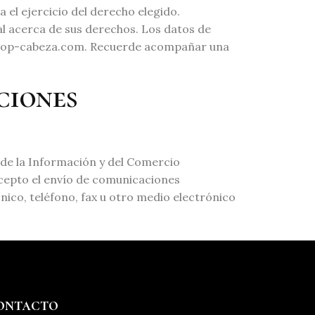
 el ejercicio del derecho elegido.
l acerca de sus derechos. Los datos de
fo@coop-cabeza.com. Recuerde acompañar una
ciones
d de la Información y del Comercio
Acepto el envío de comunicaciones
nico, teléfono, fax u otro medio electrónico
ontacto